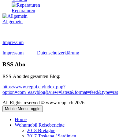
Reparaturen
Allgemein
Impressum
Impressum
Datenschutzerklärung
RSS Abo
RSS-Abo des gesamten Blog:
https://www.reppi.ch/index.php?
option=com_easyblog&view=latest&format=feed&type=rss
All Rights reserved © www.reppi.ch 2026
Mobile Menu Toggle
Home
Wohnmobil Reiseberichte
2018 Bretagne
2017 Toskana / Sardinien