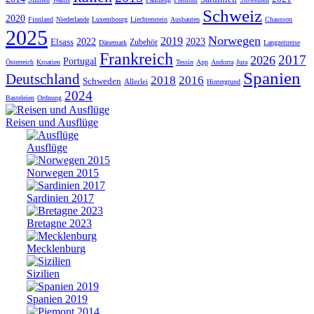
Schweiz
2020
Finnland
Niederlande
Luxembourg
Liechtenstein
Ausbauten
Chausson
2025
Norwegen
2019
Elsass
2022
2023
Zubehör
Dänemark
Langzeitreise
Frankreich
2017
2026
Portugal
Österreich
Kroatien
Tessin
App
Andorra
Jura
Spanien
Deutschland
2018
2016
Schweden
Allerlei
Hintergrund
2024
Basteleien
Ordnung
Reisen und Ausflüge
Ausflüge
Norwegen 2015
Sardinien 2017
Bretagne 2023
Mecklenburg
Sizilien
Spanien 2019