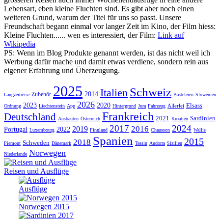
Lebensart, eben kleine Fluchten sind. Es gibt aber noch einen
weiteren Grund, warum der Titel für uns so passt. Unsere
Freundschaft begann einmal vor langer Zeit im Kino, der Film hiess:
Kleine Fluchten...... wen es interessiert, der Film:
Link auf
Wikipedia
PS: Wenn im Blog Produkte genannt werden, ist das nicht weil ich
Werbung dafür mache und damit etwas verdiene, sondern rein aus
eigener Erfahrung und Überzeugung.
2025
Schweiz
Italien
2014
Zubehör
Langzeitreise
Basteleien
Slowenien
2026
2023
2020
Elsass
Allerlei
Ordnung
Liechtenstein
App
Hintergrund
Jura
Fahrzeug
Frankreich
Deutschland
2021
Sardinien
Ausbauten
Österreich
Kroatien
2017
2024
2016
2019
Portugal
2022
Luxembourg
Finnland
Chausson
Wallis
Spanien
2015
2018
Schweden
Piemont
Dänemark
Tessin
Andorra
Sizilien
Norwegen
Niederlande
Reisen und Ausflüge
Ausflüge
Norwegen 2015