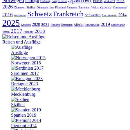
2024
Norwegen
Portugal
Elsass
2023
Ordnung
Langzeitreise
2026
Zubehör
Chausson
Sizilien
Dänemark
Jura
Finnland
Fahrzeug
Basteleien
Wallis
Hintergrund
Schweiz
Frankreich
2016
Schweden
2014
Ausbauten
Liechtenstein
2025
2019
2020
2021
Allerlei
Kroatien
Andorra
Österreich
Luxembourg
Niederlande
2017
2018
Tessin
Piemont
Reisen und Ausflüge
Ausflüge
Norwegen 2015
Sardinien 2017
Bretagne 2023
Mecklenburg
Sizilien
Spanien 2019
Piemont 2014